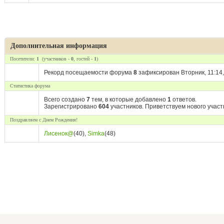
Дополнительная информация
Посетители:
1
(участников -
0
, гостей -
1
)
Рекорд посещаемости форума
8
зафиксирован Вторник, 11:14,
Статистика форума
Всего создано
7
тем, в которые добавлено
1
ответов.
Зарегистрировано
604
участников. Приветствуем нового учас
Поздравляем с Днем Рождения!
Лисенок@
(40)
,
Simka
(48)
© 2018 Официальный сайт Средней Школы №6 г. Мытищи. Все права защищены.
Сайт создан в системе
uCoz