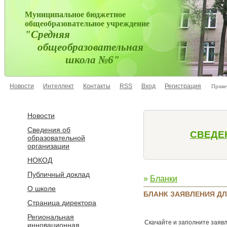
Муниципальное бюджетное
общеобразовательное учреждение
"Средняя
общеобразовательная
школа №6"
Новости
Интеллект
Контакты
RSS
Вход
Регистрация
Приве
Новости
Сведения об
СВЕДЕ
образовательной
организации
НОКОД
Публичный доклад
»
Бланки
О школе
БЛАНК ЗАЯВЛЕНИЯ ДЛ
Страница директора
Региональная
Скачайте и заполните заявл
инновационная