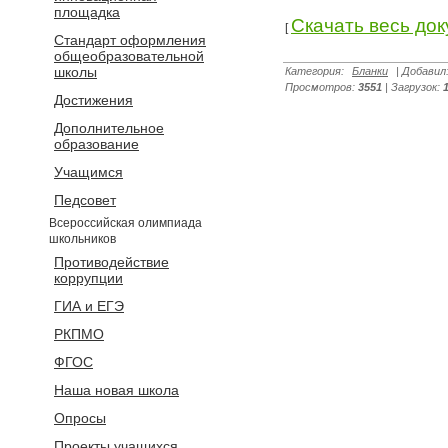
площадка
Скачать весь до
[
Стандарт оформления
общеобразовательной
школы
Категория
:
Бланки
|
Добавил
Просмотров
:
3551
|
Загрузок
:
Достижения
Дополнительное
образование
Учащимся
Педсовет
Всероссийская олимпиада
школьников
Противодействие
коррупции
ГИА и ЕГЭ
РКПМО
ФГОС
Наша новая школа
Опросы
Проекты учащихся