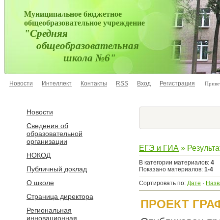
Муниципальное бюджетное
общеобразовательное учреждение
"Средняя
общеобразовательная
школа №6"
Новости
Интеллект
Контакты
RSS
Вход
Регистрация
Приве
Новости
Сведения об
образовательной
организации
ЕГЭ и ГИА
» Результ
НОКОД
В категории материалов
:
4
Публичный доклад
Показано материалов
:
1-4
О школе
Сортировать по
:
Дате
·
Назв
Страница директора
ПРОЕКТ ГРА
Региональная
инновационная