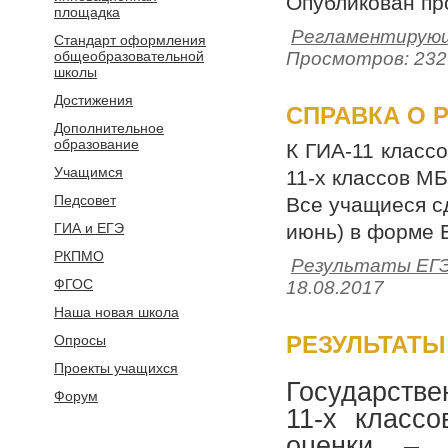
Опубликован пр
площадка
Регламентирующ
Стандарт оформления
общеобразовательной
Просмотров: 232
школы
Достижения
СПРАВКА О Р
Дополнительное
образование
К ГИА-11 класс
Учащимся
11-х классов М
Педсовет
Все учащиеся с
ГИА и ЕГЭ
июнь) в форме 
РКПМО
Результаты ЕГ
ФГОС
18.08.2017
Наша новая школа
РЕЗУЛЬТАТЫ 
Опросы
Проекты учащихся
Государстве
Форум
11-х класс
оценки – 